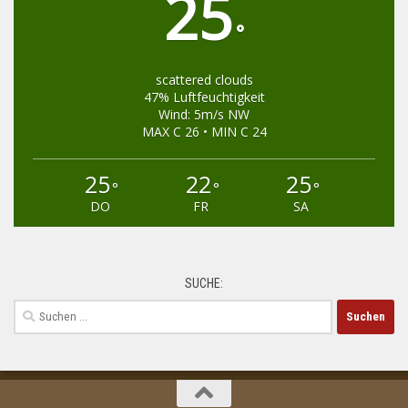
25
°
scattered clouds
47% Luftfeuchtigkeit
Wind: 5m/s NW
MAX C 26 • MIN C 24
25
22
25
°
°
°
DO
FR
SA
SUCHE:
Suchen
nach: