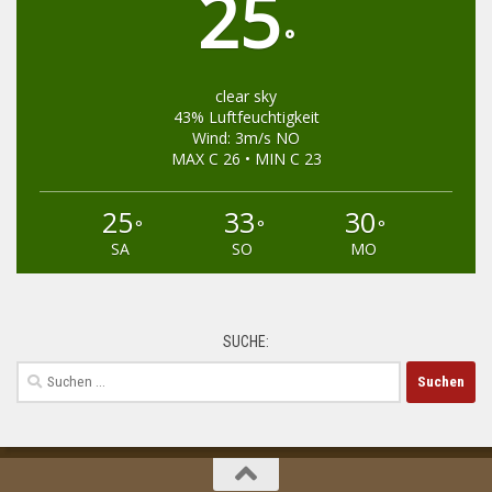
25
°
clear sky
43% Luftfeuchtigkeit
Wind: 3m/s NO
MAX C 26 • MIN C 23
25
33
30
°
°
°
SA
SO
MO
SUCHE:
Suchen
nach: