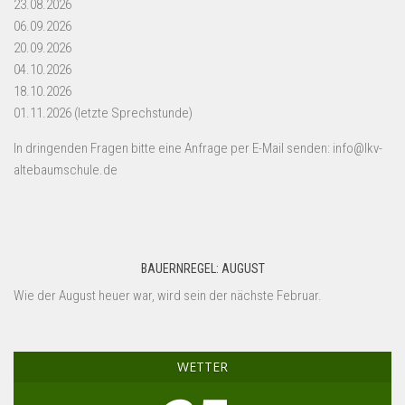
23.08.2026
06.09.2026
20.09.2026
04.10.2026
18.10.2026
01.11.2026 (letzte Sprechstunde)
In dringenden Fragen bitte eine Anfrage per E-Mail senden: info@lkv-
altebaumschule.de
BAUERNREGEL: AUGUST
Wie der August heuer war, wird sein der nächste Februar.
WETTER