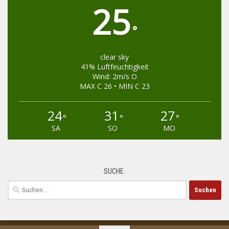
25
°
clear sky
41% Luftfeuchtigkeit
Wind: 2m/s O
MAX C 26 • MIN C 23
24
31
27
°
°
°
SA
SO
MO
SUCHE:
Suchen
nach: