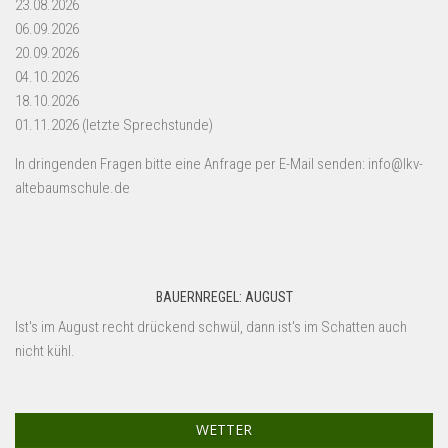
23.08.2026
06.09.2026
20.09.2026
04.10.2026
18.10.2026
01.11.2026 (letzte Sprechstunde)
In dringenden Fragen bitte eine Anfrage per E-Mail senden: info@lkv-
altebaumschule.de
BAUERNREGEL: AUGUST
Ist's im August recht drückend schwül, dann ist's im Schatten auch
nicht kühl.
WETTER