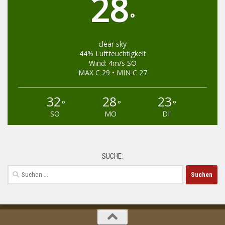
28
°
clear sky
44% Luftfeuchtigkeit
Wind: 4m/s SO
MAX C 29 • MIN C 27
32
28
23
°
°
°
SO
MO
DI
SUCHE:
Suchen
nach: