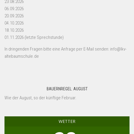
23.08.2026
06.09.2026
20.09.2026
04.10.2026
18.10.2026
01.11.2026 (letzte Sprechstunde)
In dringenden Fragen bitte eine Anfrage per E-Mail senden: info@lkv-
altebaumschule.de
BAUERNREGEL: AUGUST
Wie der August, so der künftige Februar.
WETTER