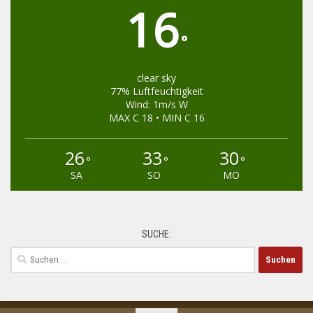
16
°
clear sky
77% Luftfeuchtigkeit
Wind: 1m/s W
MAX C 18 • MIN C 16
26
33
30
°
°
°
SA
SO
MO
SUCHE:
Suchen
nach: