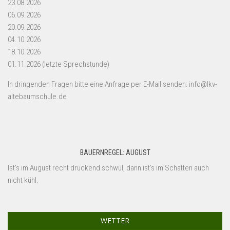
23.08.2026
06.09.2026
20.09.2026
04.10.2026
18.10.2026
01.11.2026 (letzte Sprechstunde)
In dringenden Fragen bitte eine Anfrage per E-Mail senden: info@lkv-
altebaumschule.de
BAUERNREGEL: AUGUST
Ist's im August recht drückend schwül, dann ist's im Schatten auch
nicht kühl.
WETTER