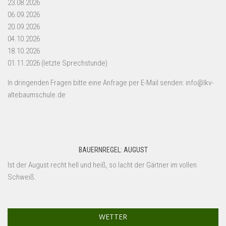
23.08.2026
06.09.2026
20.09.2026
04.10.2026
18.10.2026
01.11.2026 (letzte Sprechstunde)
In dringenden Fragen bitte eine Anfrage per E-Mail senden: info@lkv-
altebaumschule.de
BAUERNREGEL: AUGUST
Ist der August recht hell und heiß, so lacht der Gärtner im vollen
Schweiß.
WETTER