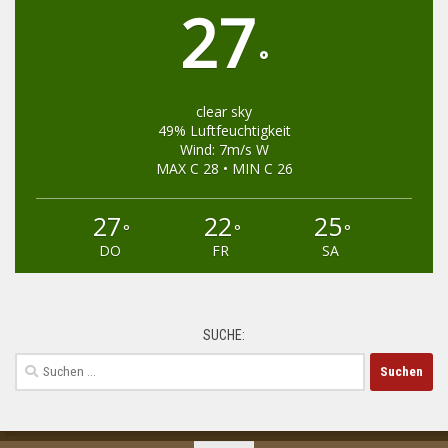
27
°
clear sky
49% Luftfeuchtigkeit
Wind: 7m/s W
MAX C 28 • MIN C 26
27
22
25
°
°
°
DO
FR
SA
SUCHE:
Suchen
nach: