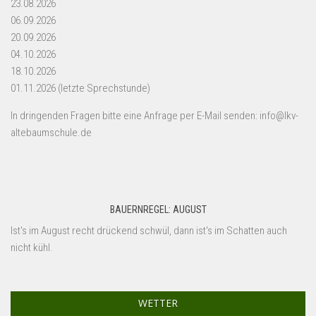
23.08.2026
06.09.2026
20.09.2026
04.10.2026
18.10.2026
01.11.2026 (letzte Sprechstunde)
In dringenden Fragen bitte eine Anfrage per E-Mail senden: info@lkv-
altebaumschule.de
BAUERNREGEL: AUGUST
Ist's im August recht drückend schwül, dann ist's im Schatten auch
nicht kühl.
WETTER