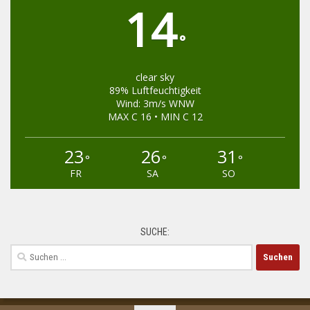
14
°
clear sky
89% Luftfeuchtigkeit
Wind: 3m/s WNW
MAX C 16 • MIN C 12
23
26
31
°
°
°
FR
SA
SO
SUCHE:
Suchen
nach: