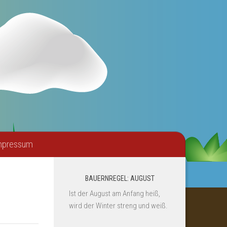
mpressum
BAUERNREGEL: AUGUST
Ist der August am Anfang heiß,
wird der Winter streng und weiß.