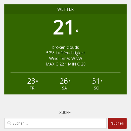
WETTER
21
°
broken clouds
57% Luftfeuchtigkeit
Wind: 5m/s WNW
MAX C 22 • MIN C 20
23
26
31
°
°
°
FR
SA
SO
SUCHE:
Suchen
nach: