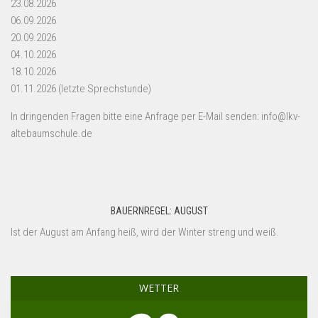
23.08.2026
06.09.2026
20.09.2026
04.10.2026
18.10.2026
01.11.2026 (letzte Sprechstunde)
In dringenden Fragen bitte eine Anfrage per E-Mail senden: info@lkv-
altebaumschule.de
BAUERNREGEL: AUGUST
Ist der August am Anfang heiß, wird der Winter streng und weiß.
WETTER