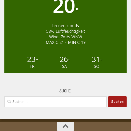
20
°
broken clouds
58% Luftfeuchtigkeit
Wind: 7m/s WNW
MAX C 21 • MIN C 19
23
26
31
°
°
°
FR
SA
SO
SUCHE:
Suchen
nach: