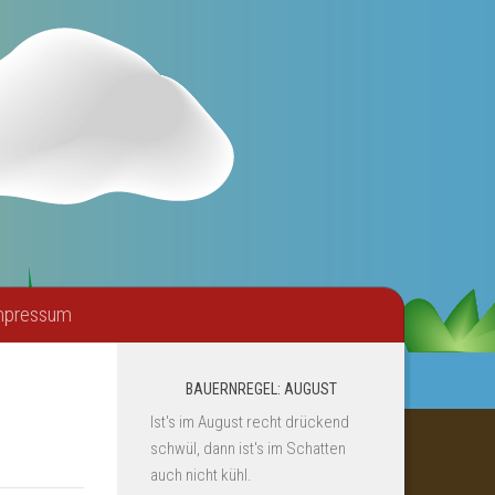
mpressum
BAUERNREGEL: AUGUST
Ist's im August recht drückend
schwül, dann ist's im Schatten
auch nicht kühl.