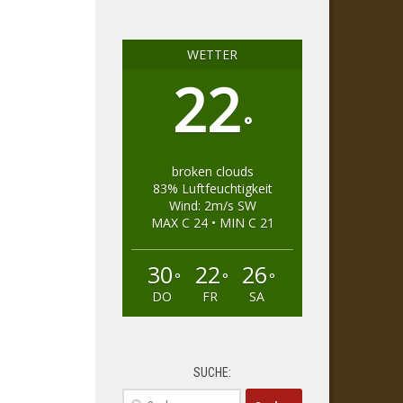
WETTER
22
°
broken clouds
83% Luftfeuchtigkeit
Wind: 2m/s SW
MAX C 24 • MIN C 21
30
22
26
°
°
°
DO
FR
SA
SUCHE:
Suchen