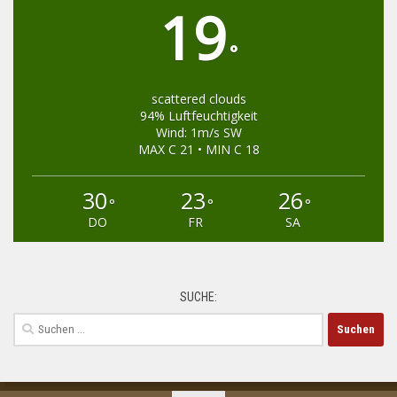
19
°
scattered clouds
94% Luftfeuchtigkeit
Wind: 1m/s SW
MAX C 21 • MIN C 18
30
23
26
°
°
°
DO
FR
SA
SUCHE:
Suchen
nach: