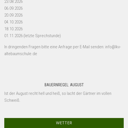
23.08.2026
06.09.2026
20.09.2026
04.10.2026
18.10.2026
01.11.2026 (letzte Sprechstunde)
In dringenden Fragen bitte eine Anfrage per E-Mail senden: info@lkv-
altebaumschule.de
BAUERNREGEL: AUGUST
Ist der August recht hell und heiß, so lacht der Gärtner im vollen
Schweiß.
WETTER