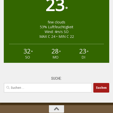
23
°
few clouds
53% Luftfeuchtigkeit
Wind: 4m/s SO
MAX C 24 • MIN C 22
32
28
23
°
°
°
SO
MO
DI
SUCHE:
Suchen
nach: