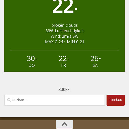
22
°
broken clouds
83% Luftfeuchtigkeit
Wind: 2m/s SW
MAX C 24 • MIN C 21
30
22
26
°
°
°
DO
FR
SA
SUCHE:
Suchen
nach: