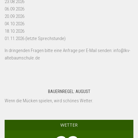
23.08.2026
06.09.2026
20.09.2026
04.10.2026
18.10.2026
01.11.2026 (letzte Sprechstunde)
In dringenden Fragen bitte eine Anfrage per E-Mail senden: info@lkv-
altebaumschule.de
BAUERNREGEL: AUGUST
Wenn die Mücken spielen, wird schönes Wetter.
WETTER