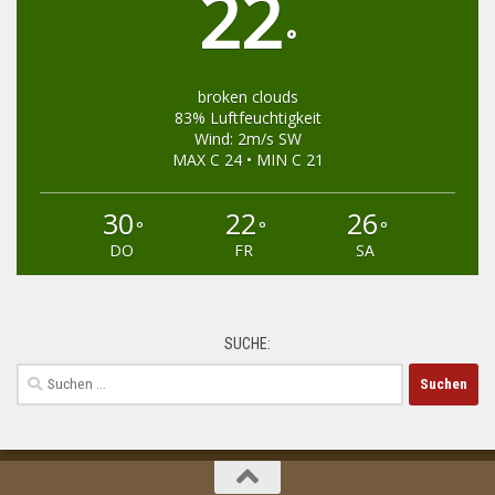
22
°
broken clouds
83% Luftfeuchtigkeit
Wind: 2m/s SW
MAX C 24 • MIN C 21
30
22
26
°
°
°
DO
FR
SA
SUCHE:
Suchen
nach: