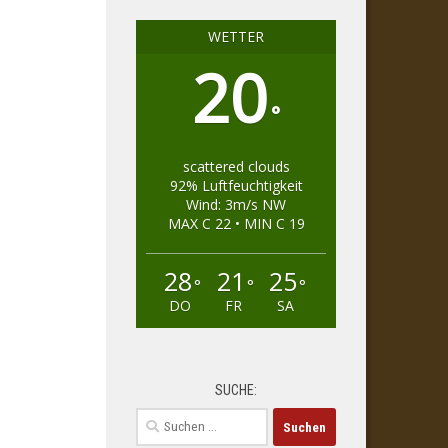
WETTER
20
°
scattered clouds
92% Luftfeuchtigkeit
Wind: 3m/s NW
MAX C 22 • MIN C 19
28
21
25
°
°
°
DO
FR
SA
SUCHE:
Suchen
nach: