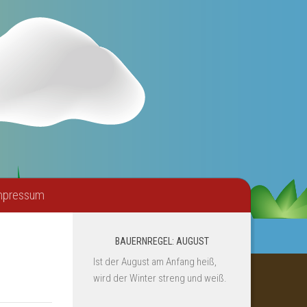
mpressum
BAUERNREGEL: AUGUST
Ist der August am Anfang heiß,
wird der Winter streng und weiß.