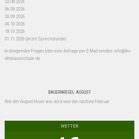
23.08.2026
06.09.2026
20.09.2026
04.10.2026
18.10.2026
01.11.2026 (letzte Sprechstunde)
In dringenden Fragen bitte eine Anfrage per E-Mail senden: info@lkv-
altebaumschule.de
BAUERNREGEL: AUGUST
Wie der August heuer war, wird sein der nächste Februar.
WETTER