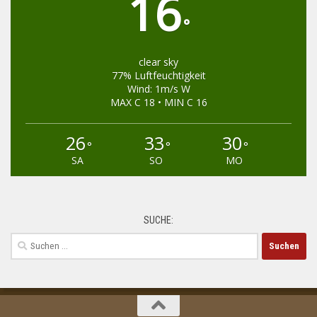
16
°
clear sky
77% Luftfeuchtigkeit
Wind: 1m/s W
MAX C 18 • MIN C 16
26
33
30
°
°
°
SA
SO
MO
SUCHE:
Suchen
nach: