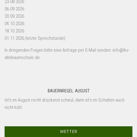
23.08.2026
06.09.2026
20.09.2026
04.10.2026
18.10.2026
01.11.2026 (letzte Sprechstunde)
In dringenden Fragen bitte eine Anfrage per E-Mail senden: info@lkv-
altebaumschule.de
BAUERNREGEL: AUGUST
Ist's im August recht drückend schwül, dann ist's im Schatten auch
nicht kühl.
WETTER