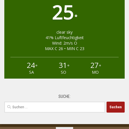
25
°
clear sky
41% Luftfeuchtigkeit
Wind: 2m/s O
MAX C 26 • MIN C 23
24
31
27
°
°
°
SA
SO
MO
SUCHE:
Suchen
nach: