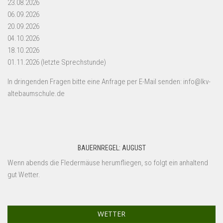
23.08.2026
06.09.2026
20.09.2026
04.10.2026
18.10.2026
01.11.2026 (letzte Sprechstunde)
In dringenden Fragen bitte eine Anfrage per E-Mail senden: info@lkv-
altebaumschule.de
BAUERNREGEL: AUGUST
Wenn abends die Fledermäuse herumfliegen, so folgt ein anhaltend
gut Wetter.
WETTER