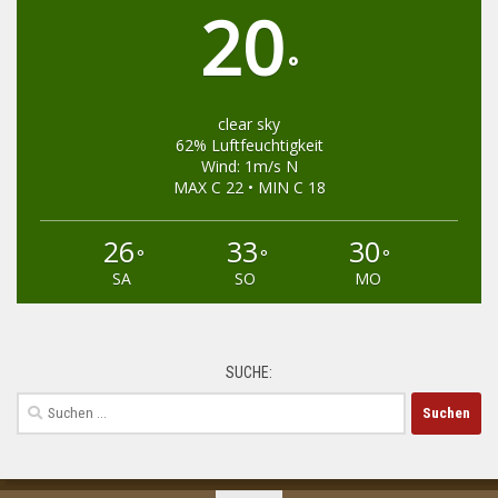
20
°
clear sky
62% Luftfeuchtigkeit
Wind: 1m/s N
MAX C 22 • MIN C 18
26
33
30
°
°
°
SA
SO
MO
SUCHE:
Suchen
nach: