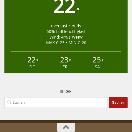
22
°
overcast clouds
60% Luftfeuchtigkeit
Wind: 4m/s WNW
MAX C 23 • MIN C 20
22
23
25
°
°
°
DO
FR
SA
SUCHE:
Suchen
nach: