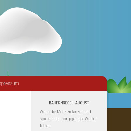
mpressum
BAUERNREGEL: AUGUST
Wenn die Mücken tanzen und
spielen, sie morgiges gut Wetter
fühlen.