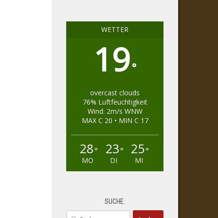
WETTER
19
°
overcast clouds
76% Luftfeuchtigkeit
Wind: 2m/s WNW
MAX C 20 • MIN C 17
28
23
25
°
°
°
MO
DI
MI
SUCHE:
Suchen