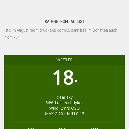
BAUERNREGEL: AUGUST
Ist's im August recht drückend schwül, dann ist's im Schatten auch
nicht kühl.
WETTER
18
°
clear sky
56% Luftfeuchtigkeit
Wind: 2m/s OSO
MAX C 20 • MIN C 15