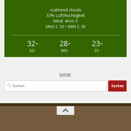
scattered clouds
33% Luftfeuchtigkeit
Wind: 4m/s S
MAX C 33 • MIN C 30
32
28
23
°
°
°
SO
MO
DI
SUCHE:
Suchen
nach: