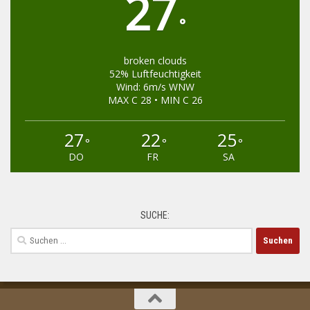
27
°
broken clouds
52% Luftfeuchtigkeit
Wind: 6m/s WNW
MAX C 28 • MIN C 26
27
22
25
°
°
°
DO
FR
SA
SUCHE:
Suchen
nach: