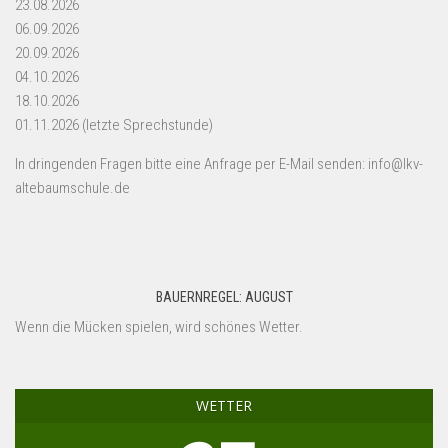
23.08.2026
06.09.2026
20.09.2026
04.10.2026
18.10.2026
01.11.2026 (letzte Sprechstunde)
In dringenden Fragen bitte eine Anfrage per E-Mail senden: info@lkv-
altebaumschule.de
BAUERNREGEL: AUGUST
Wenn die Mücken spielen, wird schönes Wetter.
WETTER