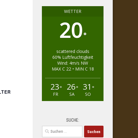
WETTER
20
°
scattered clouds
60% Luftfeuchtigkeit
Wind: 4m/s NW
MAX C 22 • MIN C 18
23
26
31
°
°
°
LTER
FR
SA
SO
SUCHE:
Suchen
nach: