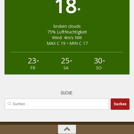
18
°
broken clouds
75% Luftfeuchtigkeit
Wind: 4m/s NW
MAX C 19 • MIN C 17
23
25
30
°
°
°
FR
SA
SO
SUCHE:
Suchen
nach: