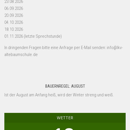
23.08.2026
06.09.2026
20.09.2026
04.10.2026
18.10.2026
01.11.2026 (letzte Sprechstunde)
In dringenden Fragen bitte eine Anfrage per E-Mail senden: info@lkv-
altebaumschule.de
BAUERNREGEL: AUGUST
Ist der August am Anfang heiß, wird der Winter streng und weiß.
WETTER