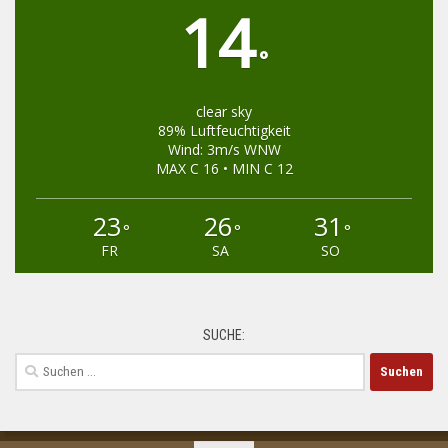
14
°
clear sky
89% Luftfeuchtigkeit
Wind: 3m/s WNW
MAX C 16 • MIN C 12
23
26
31
°
°
°
FR
SA
SO
SUCHE:
Suchen
nach: