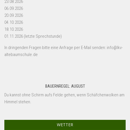
23.08.2026
06.09.2026
20.09.2026
04.10.2026
18.10.2026
01.11.2026 (letzte Sprechstunde)
In dringenden Fragen bitte eine Anfrage per E-Mail senden: info@lkv-
altebaumschule.de
BAUERNREGEL: AUGUST
Du kannst ohne Schirm aufs Felde gehen, wenn Schäfchenwolken am
Himmel stehen.
WETTER