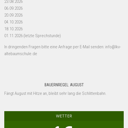
23.08.2026
06.09.2026
20.09.2026
04.10.2026
18.10.2026
01.11.2026 (letzte Sprechstunde)
In dringenden Fragen bitte eine Anfrage per E-Mail senden: info@lkv-
altebaumschule.de
BAUERNREGEL: AUGUST
Fängt August mit Hitze an, bleibt sehr lang die Schlittenbahn.
WETTER