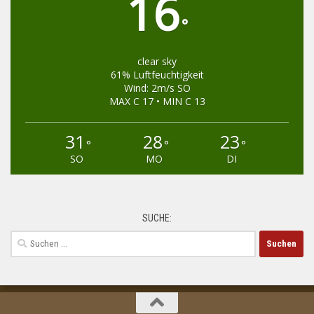
16
°
clear sky
61% Luftfeuchtigkeit
Wind: 2m/s SO
MAX C 17 • MIN C 13
31
28
23
°
°
°
SO
MO
DI
SUCHE:
Suchen
nach: