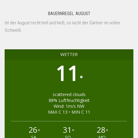
BAUERNREGEL: AUGUST
Ist der August recht hell und heiß, so lacht der Gärtner im vollen
Schweiß.
WETTER
11
°
scattered clouds
88% Luftfeuchtigkeit
Wind: 1m/s NW
MAX C 13 • MIN C 11
26
31
28
°
°
°
SA
SO
MO